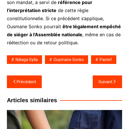
son mandat, a servi de
référence pour
l’interprétation stricte
de cette règle
constitutionnelle. Si ce précédent s’applique,
Ousmane Sonko pourrait
être légalement empêché
de siéger à l’Assemblée nationale
, même en cas de
réélection ou de retour politique.
Ndiaga Sylla
Ousmane Sonko
Pastef
Navigation
Précédent
Suivant
de
l’article
Articles similaires